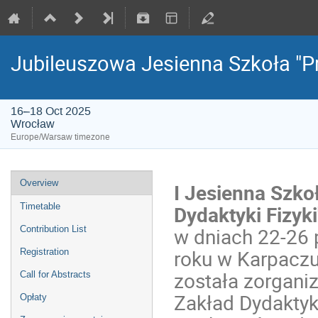
Jubileuszowa Jesienna Szkoła "Pr
16–18 Oct 2025
Wrocław
Europe/Warsaw timezone
Overview
I Jesienna Szko
Dydaktyki Fizyki
Timetable
w dniach 22-26 
Contribution List
roku w Karpaczu
Registration
została zorgani
Call for Abstracts
Zakład Dydaktyki
Opłaty