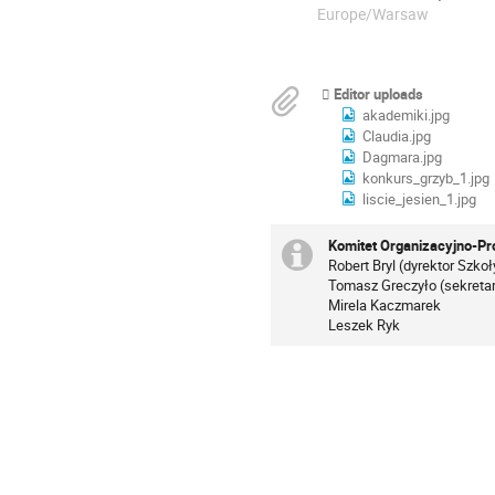
Europe/Warsaw
Editor uploads
akademiki.jpg
Claudia.jpg
Dagmara.jpg
konkurs_grzyb_1.jpg
liscie_jesien_1.jpg
Komitet Organizacyjno-P
Robert Bryl (dyrektor Szko
Tomasz Greczyło (sekreta
Mirela Kaczmarek
Leszek Ryk