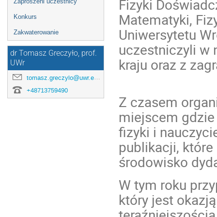
Fizyki Doświadc
Zaproszeni uczestnicy
Matematyki, Fizy
Konkurs
Uniwersytetu Wr
Zakwaterowanie
uczestniczyli w 
dr Tomasz Greczyło, prof.
kraju oraz z zag
UWr
tomasz.greczylo@uwr.edu.pl
+48713759490
Z czasem organi
miejscem gdzie 
fizyki i nauczyc
publikacji, któr
środowisko dyd
W tym roku przyp
który jest okazją
teraźniejszością